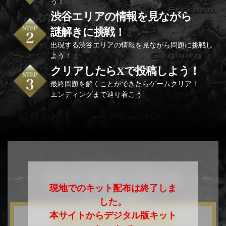
う！
渋谷エリアの情報を見ながら
謎解きに挑戦！
出現する渋谷エリアの情報を見ながら問題に挑戦し
よう！
クリアしたらXで投稿しよう！
最終問題を解くことができたらゲームクリア！
エンディングまで辿り着こう
INFORMATION
現地でのキット配布は終了しま
キット配布場所
した。
本サイトからデジタル版キット
迷ったらここ！- 期間中常設店 -