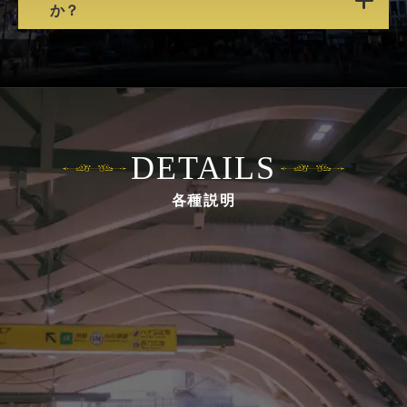
年齢制限はございません。
か？
でLINEを使用します。（※通信費はお客様のご負担
となります。）
A.
4コースすべて挑戦することも可能ですが、1コース
筆記用具のご用意がない場合にはワンダーコンパス
だけでも充実した内容となっていますのでお気軽に
では簡易筆記用具をご用意しておりますのでご利用
ご参加ください。どのコースから始めていただいて
ください。
も問題ありません。
DETAILS
各種説明