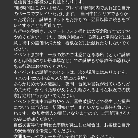
通信費はお客様のご負担となります。
制限時間はございません。プレイ可能時間内であればご自身
のペースでプレイいただけます。 当日中にクリアできなか
った場合は、謎解きキットをお持ちの上翌日以降に続きをプ
レイすることも可能です。
歩行中の謎解き、スマートフォン操作は大変危険ですのでお
やめください。 また、謎解き周遊をする際には車両などに注
意し街中の設備や消火栓、看板などには触れたりしないでく
ださい。
イベント参加中、一般の方のご迷惑になる場所（とくに謎解
きとは関係のない駐車場など）での謎解きや事故等の恐れが
ある行為はおやめください。
本イベントの謎解きのヒントは、次の場所にはありません。
（水の中/土の中/立ち入り禁止の場所）
あらかじめ天候を確認し、夜間、台風や警報が出ているなど
の荒天時、かなり危険が及ぶと判断されるような状況での捜
索は絶対に行わないでください。
イベント実施中の事故やケガ、器物破損などで発生した損害
については当方は一切関知せず、またいかなる責任も負いか
ねます。 参加者個人の責任となりますので、ご理解頂ける方
のみご参加ください。
自然災害等の予期せぬ事態が発生した場合は、お客様ご自身
の安全確保を優先してください。
交通ルールやマナーを守り安全にお楽しみください。