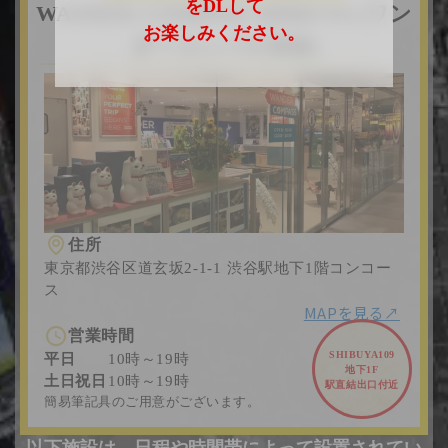
をDLして
WANDER COMPASS SHIBUYA (ワン
お楽しみください。
ダーコンパス渋谷)
住所
東京都渋谷区道玄坂2-1-1 渋谷駅地下1階コンコー
ス
MAPを見る↗︎
営業時間
SHIBUYA109
平日
10時～19時
地下1F
土日祝日
10時～19時
駅直結出口付近
簡易筆記具のご用意がございます。